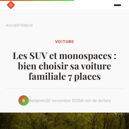
Accueil
›
Voiture
VOITURE
Les SUV et monospaces :
bien choisir sa voiture
familiale 7 places
Benjamin
20 novembre 2025
6 min de lecture
B